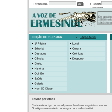
Password
Em arquivo
13558 notí
19421 foto
385 ediçõe
3206 mens
525 registo
EDIÇÃO DE 31-07-2026
Edição Actual
1ª Página
Local
Editorial
Cultura
Destaque
Crónicas
Ciência
Desporto
Direito
História
Opinião
Saúde
Galeria
Num Só Clique
Enviar por email
Envie este artigo por email preenchendo os seguintes campos.
O artigo será enviado na íntegra para o destinatário.