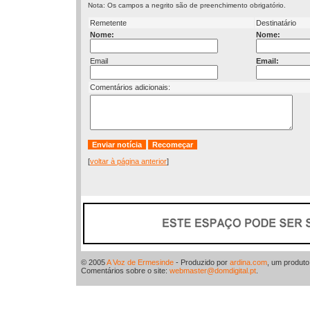
Nota: Os campos a negrito são de preenchimento obrigatório.
Remetente
Destinatário
Nome:
Nome:
Email
Email:
Comentários adicionais:
[
voltar à página anterior
]
© 2005
A Voz de Ermesinde
- Produzido por
ardina.com
, um produt
Comentários sobre o site:
webmaster@domdigital.pt
.