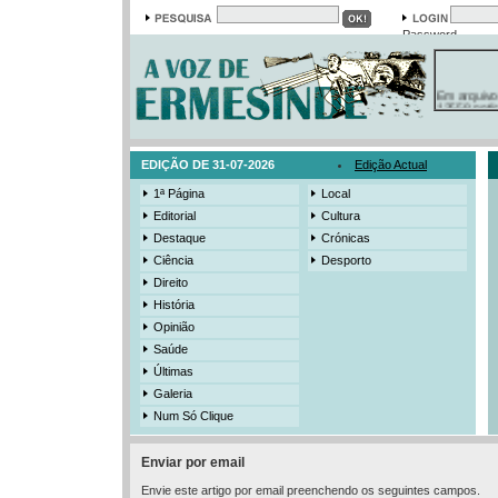
Password
Em arquivo
13558 notí
19421 foto
385 ediçõe
3206 mens
525 registo
EDIÇÃO DE 31-07-2026
Edição Actual
1ª Página
Local
Editorial
Cultura
Destaque
Crónicas
Ciência
Desporto
Direito
História
Opinião
Saúde
Últimas
Galeria
Num Só Clique
Enviar por email
Envie este artigo por email preenchendo os seguintes campos.