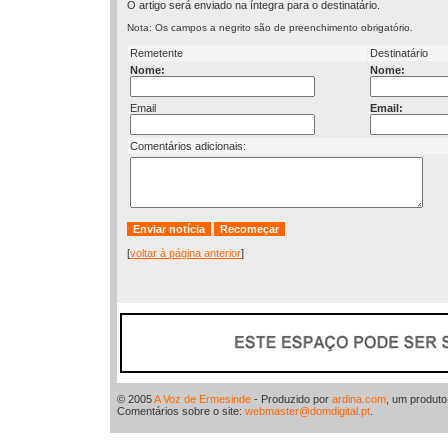
O artigo será enviado na íntegra para o destinatário.
Nota: Os campos a negrito são de preenchimento obrigatório.
Remetente
Destinatário
Nome:
Nome:
Email
Email:
Comentários adicionais:
[
voltar à página anterior
]
© 2005
A Voz de Ermesinde
- Produzido por
ardina.com
, um produt
Comentários sobre o site:
webmaster@domdigital.pt
.