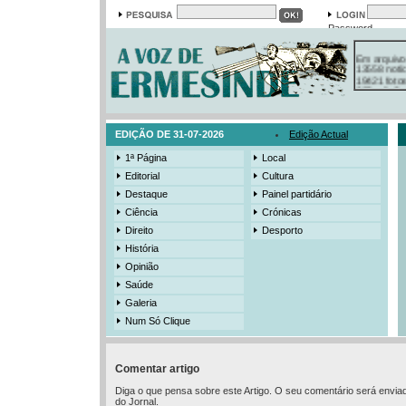
Password
Em arquivo
13558 notí
19421 foto
385 ediçõe
3206 mens
525 registo
EDIÇÃO DE 31-07-2026
Edição Actual
1ª Página
Local
Editorial
Cultura
Destaque
Painel partidário
Ciência
Crónicas
Direito
Desporto
História
Opinião
Saúde
Galeria
Num Só Clique
Comentar artigo
Diga o que pensa sobre este Artigo. O seu comentário será envia
do Jornal.