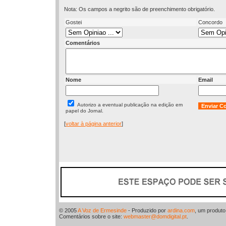
Nota: Os campos a negrito são de preenchimento obrigatório.
Gostei
Concordo
Comentários
Nome
Email
Autorizo a eventual publicação na edição em
papel do Jornal.
[
voltar à página anterior
]
© 2005
A Voz de Ermesinde
- Produzido por
ardina.com
, um produt
Comentários sobre o site:
webmaster@domdigital.pt
.