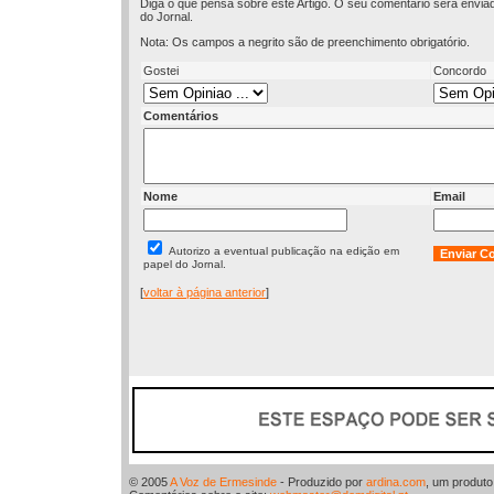
Diga o que pensa sobre este Artigo. O seu comentário será envia
do Jornal.
Nota: Os campos a negrito são de preenchimento obrigatório.
Gostei
Concordo
Comentários
Nome
Email
Autorizo a eventual publicação na edição em
papel do Jornal.
[
voltar à página anterior
]
© 2005
A Voz de Ermesinde
- Produzido por
ardina.com
, um produt