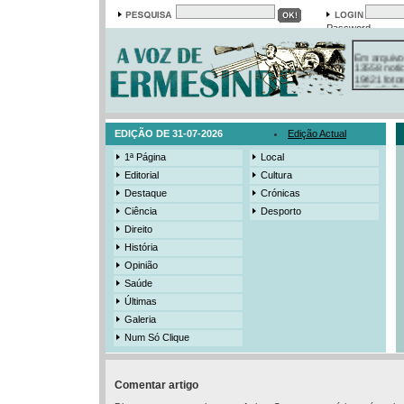
Password
Em arquivo
13558 notí
19421 foto
385 ediçõe
3206 mens
525 registo
EDIÇÃO DE 31-07-2026
Edição Actual
1ª Página
Local
Editorial
Cultura
Destaque
Crónicas
Ciência
Desporto
Direito
História
Opinião
Saúde
Últimas
Galeria
Num Só Clique
Comentar artigo