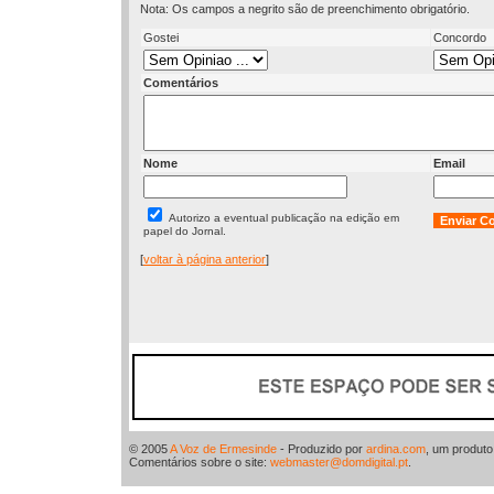
Nota: Os campos a negrito são de preenchimento obrigatório.
Gostei
Concordo
Comentários
Nome
Email
Autorizo a eventual publicação na edição em
papel do Jornal.
[
voltar à página anterior
]
© 2005
A Voz de Ermesinde
- Produzido por
ardina.com
, um produt
Comentários sobre o site:
webmaster@domdigital.pt
.