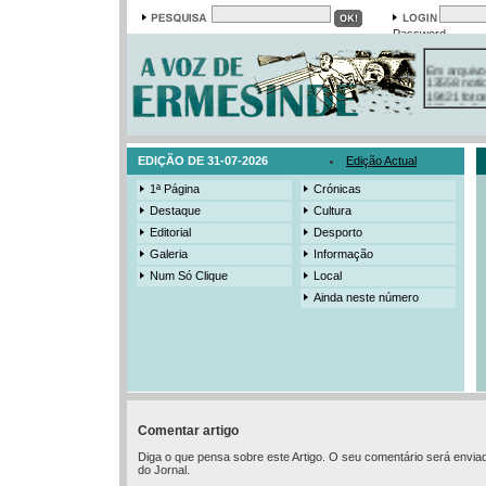
Password
Em arquivo
13558 notí
19421 foto
385 ediçõe
3206 mens
525 registo
EDIÇÃO DE 31-07-2026
Edição Actual
1ª Página
Crónicas
Destaque
Cultura
Editorial
Desporto
Galeria
Informação
Num Só Clique
Local
Ainda neste número
Comentar artigo
Diga o que pensa sobre este Artigo. O seu comentário será envia
do Jornal.