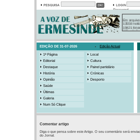
Password
Em arquivo
13558 notí
19421 foto
385 ediçõe
3206 mens
525 registo
EDIÇÃO DE 31-07-2026
Edição Actual
1ª Página
Local
Editorial
Cultura
Destaque
Painel partidário
História
Crónicas
Opinião
Desporto
Saúde
Últimas
Galeria
Num Só Clique
Comentar artigo
Diga o que pensa sobre este Artigo. O seu comentário será envia
do Jornal.