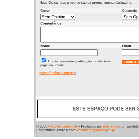
Nota: Os campos a negrito são de preenchimento obrigatório.
Gostei
Concordo
Comentários
Nome
Email
Autorizo a eventual publicação na edição em
papel do Jornal.
[
voltar à página anterior
]
© 2005
A Voz de Ermesinde
- Produzido por
ardina.com
, um produt
Comentários sobre o site:
webmaster@domdigital.pt
.