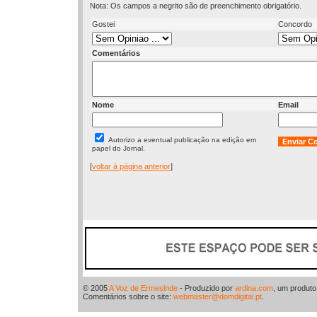
Nota: Os campos a negrito são de preenchimento obrigatório.
Gostei
Concordo
Comentários
Nome
Email
Autorizo a eventual publicação na edição em
papel do Jornal.
[
voltar à página anterior
]
© 2005
A Voz de Ermesinde
- Produzido por
ardina.com
, um produt
Comentários sobre o site:
webmaster@domdigital.pt
.