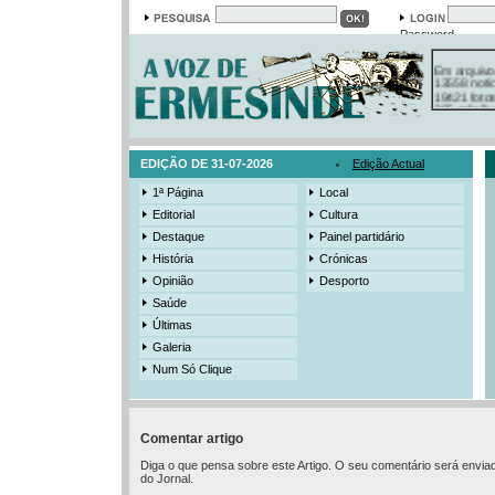
Password
Em arquivo
13558 notí
19421 foto
385 ediçõe
3206 mens
525 registo
EDIÇÃO DE 31-07-2026
Edição Actual
1ª Página
Local
Editorial
Cultura
Destaque
Painel partidário
História
Crónicas
Opinião
Desporto
Saúde
Últimas
Galeria
Num Só Clique
Comentar artigo
Diga o que pensa sobre este Artigo. O seu comentário será envia
do Jornal.