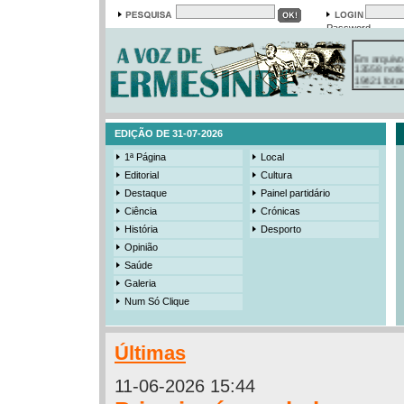
Password
Em arquivo
13558 notí
19421 foto
385 ediçõe
3206 mens
525 registo
EDIÇÃO DE 31-07-2026
1ª Página
Local
Editorial
Cultura
Destaque
Painel partidário
Ciência
Crónicas
História
Desporto
Opinião
Saúde
Galeria
Num Só Clique
Últimas
11-06-2026 15:44