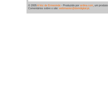
© 2005
A Voz de Ermesinde
- Produzido por
ardina.com
, um produt
Comentários sobre o site:
webmaster@domdigital.pt
.